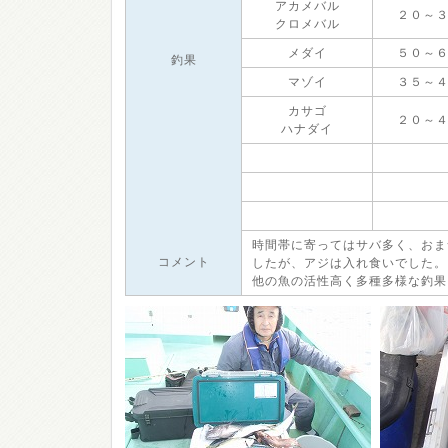
アカメバル
２０～
クロメバル
メダイ
５０～
釣果
マゾイ
３５～
カサゴ
２０～
ハナダイ
時間帯に寄ってはサバ多く、おま
コメント
したが、アジは入れ食いでした。
他の魚の活性高く多種多様な釣果