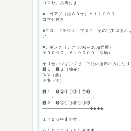
コマセ、活餌付き
■１日アジ（錘８０号）￥１１０００
コマセ付き
■タコ、タチウオ、マダイ、その他要望あれ
い。
■シギング（ジグ 100g～200g程度）
￥９０００、￥１００００（深場）
乗り合いジギングは 下記の座席のみになり
🅹１ 🅹２（舳先）
①⑨（前）
⑧⑯（後）
🅹１ ❶②③④⑤⑥⑦❽
＜＝＝＝＝＝＝＝＝＞
🅹２ ❾⑩⑪⑫⑬⑭⑮⓰
━━━━━━━━━━━━━━━━━━◆◆◆◆
１／２６中止です。
０１月２７日（月）募集中