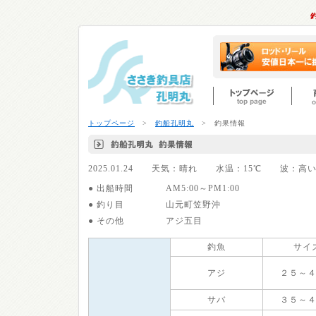
トップページ
>
釣船孔明丸
> 釣果情報
2025.01.24 天気：晴れ 水温：15℃ 波：
● 出船時間
AM5:00～PM1:00
● 釣り目
山元町笠野沖
● その他
アジ五目
釣魚
サイ
アジ
２５～
サバ
３５～