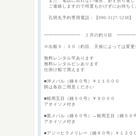
また、電話に出れない場合、必ず折り返し
ご連絡しますので何度もかけずにお待ちく
孔明丸予約専用電話：【090-3127-5238】
━━━━━━━━ １月の釣り目 ━━━━
※出船５：３０（釣目、天候によっては変更
無料レンタル竿あります
無料レンタルビシあります
仕掛け船で買えます
■沖メバル（錘８０号）￥１１０００
餌は各自ご用意ください
■根周五目（錘５０号）￥９０００
アオイソメ付き
■黒メバル（錘６０号）→根周五目（錘５０
アオイソメ付き
■アジ⇒ヒラメリレー（錘８０号）￥１２０