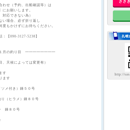
ささ
合わせ（予約、出船確認等）は
】にお願いします。
、対応できない為）
ない場合、必ず折り返し
何度もかけずにお待ちください。
090-3127-5238】
１月の釣り目 ━━━━━━━━
目、天候によっては変更有）
ます
http://sa
ります
イソメ付き）錘５０号
釣り（ヒラメ）錘８０号
ー 錘８０号
号