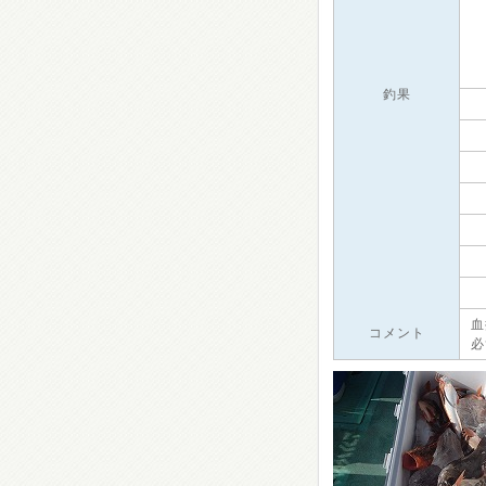
釣果
血
コメント
必