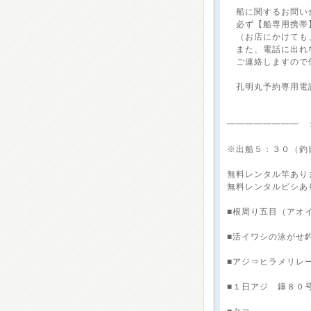
船に関するお問い
必ず【船専用携帯
（お店にかけても
また、電話に出れ
ご連絡しますので
孔明丸予約専用電話：【
━━━━━━━━ 
※出船５：３０（釣
無料レンタル竿あり
無料レンタルビシあ
■根周り五目（アオ
■活イワシの泳がせ
■アジ⇒ヒラメリレ
■１日アジ 錘８０