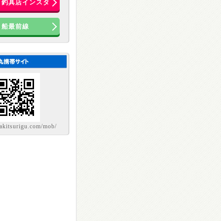
き釣具店インスタ
船最前線
sakitsurigu.com/mob/