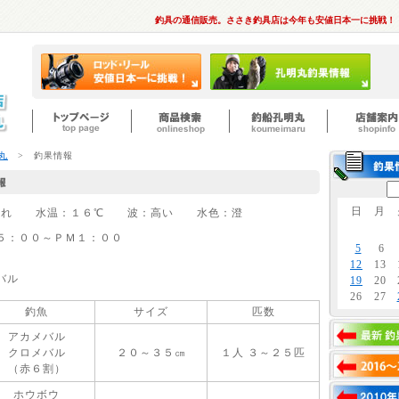
釣具の通信販売。ささき釣具店は今年も安値日本一に挑戦！
丸
> 釣果情報
日
月
天気：晴れ 水温：１６℃ 波：高い 水色：澄
５：００～ＰＭ１：００
5
6
12
13
バル
19
20
26
27
釣魚
サイズ
匹数
アカメバル
クロメバル
２０～３５㎝
１人 ３～２５匹
（赤６割）
ホウボウ