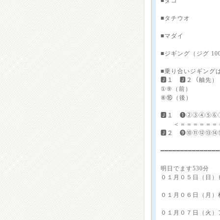
■タコ
■タチウオ
■マダイ
■ジギング（ジグ 100
■乗り合いジギング
🅹１ 🅹２（舳先
①⑨（前）
⑧⑯（後）
🅹１ ❶②③④⑤⑥
＜＝＝＝＝＝＝
🅹２ ❾⑩⑪⑫⑬⑭
━━━━━━━━━━━━━━
明日でます530分
０１月０５日（日）
０１月０６日（月）
０１月０７日（火）