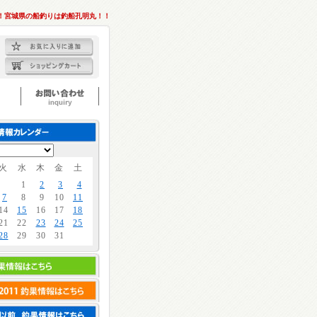
！宮城県の船釣りは釣船孔明丸！！
火
水
木
金
土
1
2
3
4
7
8
9
10
11
14
15
16
17
18
21
22
23
24
25
28
29
30
31