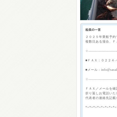
２０２５年乗船予約
複数日ある場合、Ｆ
☆---------------------
■ＦＡＸ：０２２４-
■メール：info@sasaki
☆---------------------
ＦＡＸ／メールを確
折り返しお電話いた
代表者の連絡先記載を
*=*=*=*=*=*=*=*=