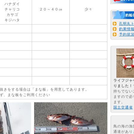
ハナダイ
チャリコ
２０～４０㎝
少々
カサゴ
キジハタ
孔明丸
釣果情
予約状
ライフジャ
りました！
抜きをする場合は「まな板」を用意してあります。
持ちでない
ず、まな板をご利用ください
ますので必
ます。
国土交通省
鳥の海の漁
通達があり