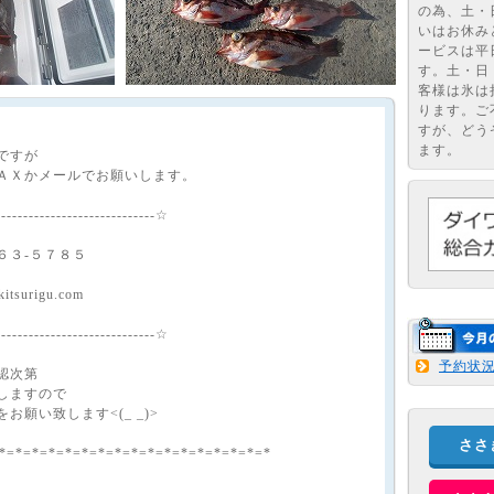
の為、土・
いはお休み
ービスは平
す。土・日
客様は氷は
ります。ご
すが、どう
ます。
ですが
ＡＸかメールでお願いします。
-----------------------------☆
６３-５７８５
tsurigu.com
-----------------------------☆
予約状
認次第
しますので
お願い致します<(_ _)>
ささ
*=*=*=*=*=*=*=*=*=*=*=*=*=*=*=*=*