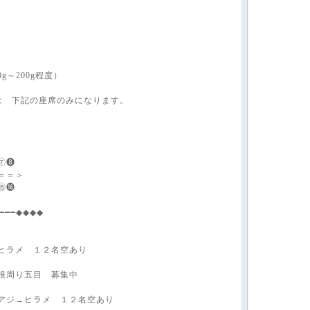
g～200g程度）
は 下記の座席のみになります。
）
⑦❽
＝＝＞
⑮⓰
━━━━◆◆◆◆
ヒラメ １２名空あり
根周り五目 募集中
アジ→ヒラメ １２名空あり