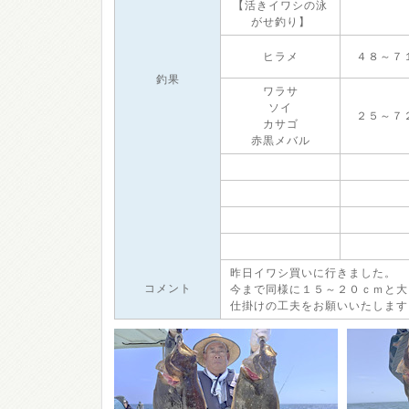
【活きイワシの泳
がせ釣り】
ヒラメ
４８～７
釣果
ワラサ
ソイ
２５～７
カサゴ
赤黒メバル
昨日イワシ買いに行きました。
コメント
今まで同様に１５～２０ｃｍと大
仕掛けの工夫をお願いいたします