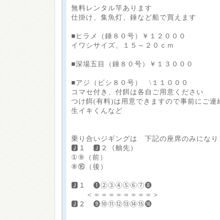
無料レンタル竿あります
仕掛け、集魚灯、錘など船で買えます
■ヒラメ（錘８０号）￥１２０００
イワシサイズ、１５～２０ｃｍ
■深場五目（錘８０号）￥１３０００
■アジ（ビシ８０号） \１１０００
コマセ付き、付餌は各自ご用意ください
つけ餌(有料)は用意できますので事前にご連
生イキくんなど
乗り合いジギングは 下記の座席のみになり
🅹１ 🅹２（舳先）
①⑨（前）
⑧⑯（後）
🅹１ ❶②③④⑤⑥⑦❽
＜＝＝＝＝＝＝＝＝＞
🅹２ ❾⑩⑪⑫⑬⑭⑮⓰