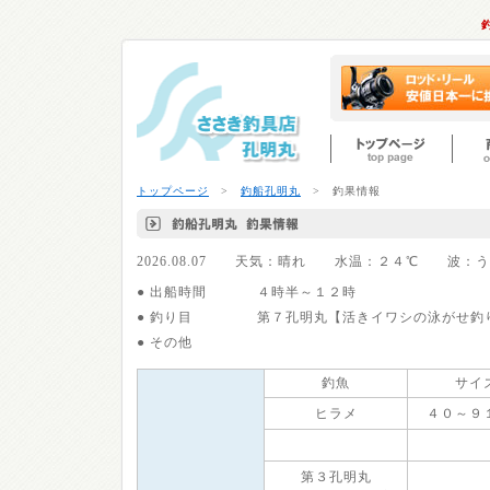
トップページ
>
釣船孔明丸
> 釣果情報
2026.08.07 天気：晴れ 水温：２４℃ 波
● 出船時間
４時半～１２時
● 釣り目
第７孔明丸【活きイワシの泳がせ釣
● その他
釣魚
サイ
ヒラメ
４０～９
第３孔明丸