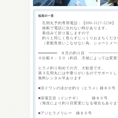
孔明丸予約専用電話：【090-3127-5238】
操船で電話に出れない時があります。
着信みて折り返しますので
釣りと同じく焦らずじっくりおまちくださ
（老船長使いこなせない為、ショートメー
━━━━━━━━ ８月の釣り目 ━━━━━━━
※出船４：３０（釣目、天候によっては変更
ヒラメ釣り初めての方、大歓迎です。
第３孔明丸には中乗りがいるのでサポートし
無料レンタル竿あります
■活イワシの泳がせ釣り（ヒラメ）錘８０号
■深場五目（イシナギ） 錘８０号
（海況により釣り目変更になる場合もありま
■アジヒラメリレー 錘８０号