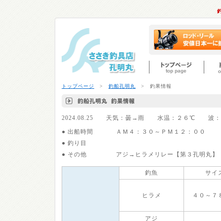
トップページ
>
釣船孔明丸
> 釣果情報
2024.08.25 天気：曇→雨 水温：２６℃ 
● 出船時間
ＡＭ４：３０～ＰＭ１２：００
● 釣り目
● その他
アジ→ヒラメリレー【第３孔明丸】
釣魚
サイ
ヒラメ
４０～７
アジ