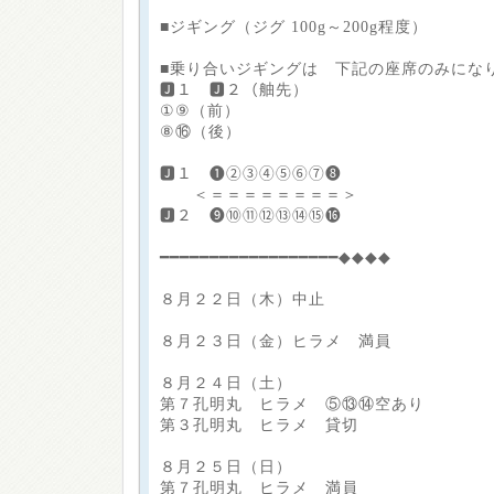
■ジギング（ジグ 100g～200g程度）
■乗り合いジギングは 下記の座席のみにな
🅹１ 🅹２（舳先）
①⑨（前）
⑧⑯（後）
🅹１ ❶②③④⑤⑥⑦❽
＜＝＝＝＝＝＝＝＝＞
🅹２ ❾⑩⑪⑫⑬⑭⑮⓰
━━━━━━━━━━━━━━━━━━◆◆◆◆
８月２２日（木）中止
８月２３日（金）ヒラメ 満員
８月２４日（土）
第７孔明丸 ヒラメ ⑤⑬⑭空あり
第３孔明丸 ヒラメ 貸切
８月２５日（日）
第７孔明丸 ヒラメ 満員