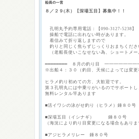
８／２９(木）【深場五目】募集中！！
孔明丸予約専用電話：【090-3127-5238】
操船で電話に出れない時があります。
着信みて折り返しますので
釣りと同じく焦らずじっくりおまちくださ
（老船長使いこなせない為、ショートメー
━━━━━━━━ ８月の釣り目 ━━━━━━━
※出船４：３０（釣目、天候によっては変更
ヒラメ釣り初めての方、大歓迎です。
第３孔明丸には中乗りがいるのでサポートし
無料レンタル竿あります
■活イワシの泳がせ釣り（ヒラメ）錘８０号
■深場五目（イシナギ） 錘８０号
（海況により釣り目変更になる場合もありま
■アジヒラメリレー 錘８０号