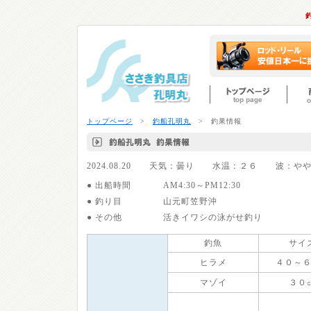
トップページ
>
釣船孔明丸
> 釣果情報
2024.08.20 天気：曇り 水温：２６ 波：
● 出船時間
AM4:30～PM12:30
● 釣り目
山元町笠野沖
● その他
活きイワシの泳がせ釣り
釣魚
サイ
ヒラメ
４０～
マゾイ
３０