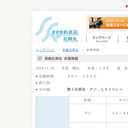
トップページ
>
釣船孔明丸
> 釣果情報
2024.11.16 天気：晴れ 水温：１９℃ 波
● 出船時間
５００～１２００
● 釣り目
● その他
第３孔明丸 アジ→ヒラメリレー
釣魚
サイ
アジ
３０～４