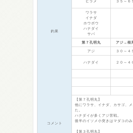
ヒラメ
３５～６
ワラサ
イナダ
ホウボウ
ハナダイ
釣果
サバ
第７孔明丸
アジ→根
アジ
３０～４
ハナダイ
２０～４
【第７孔明丸】
他にワラサ、イナダ、カサゴ、メ
た。
ハナダイが多くアジ苦戦。
後半のイソメ小突きはマダコのみ
コメント
【第３孔明丸】