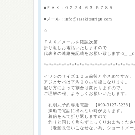
■ＦＡＸ：０２２４-６３-５７８５
■メール：info@sasakitsurigu.com
☆-----------------------------------------------
ＦＡＸ／メールを確認次第
折り返しお電話いたしますので
代表者の連絡先記載をお願い致します<(_ _)
*=*=*=*=*=*=*=*=*=*=*=*=*=*=*=*=*=*
イワシのサイズ１０㎝前後と小さめですが、
アジとサバは平均２０㎝前後になります。
配り方によって割合は変わりますので、
ご理解の程、よろしくお願いいたします。
孔明丸予約専用電話：【090-3127-5238】
操船で電話に出れない時があります。
着信をみて折り返しますので
釣りと同じく焦らずじっくりおまちくださ
（老船長使いこなせない為、ショートメー