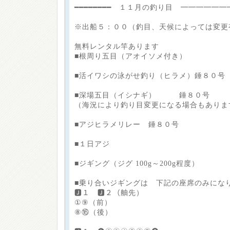
━━━━━━━━ １１月の釣り目 ━━━━━━
※出船５：００（釣目、天候によっては変更
無料レンタル竿あります
■根周り五目（アオイソメ付き）
■活イワシの泳がせ釣り（ヒラメ）錘８０号
■深場五目（イシナギ） 錘８０号
（海況により釣り目変更になる場合もありま
■アジヒラメリレー 錘８０号
■１日アジ
■ジギング（ジグ 100g～200g程度）
■乗り合いジギングは 下記の座席のみにな
🅹１ 🅹２（舳先）
①⑨（前）
⑧⑯（後）