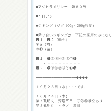
■アジヒラメリレー 錘８０号
■１日アジ
■ジギング（ジグ 100g～200g程度）
■乗り合いジギングは 下記の座席のみにな
🅹１ 🅹２（舳先）
①⑨（前）
⑧⑯（後）
🅹１ ❶②③④⑤⑥⑦❽
＜＝＝＝＝＝＝＝＝＞
🅹２ ❾⑩⑪⑫⑬⑭⑮⓰
━━━━━━━━━━━━━━━━━━◆◆◆◆
１０月２３日（水）中止です。
１０月２４日（木）
第７孔明丸 深場五目 ②③⑤⑩空あり
第３孔明丸 ヒラメ 満員