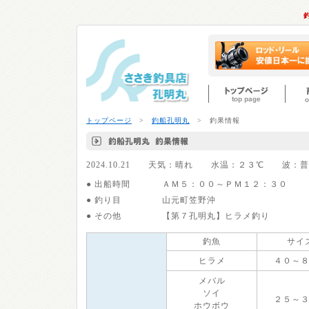
トップページ
>
釣船孔明丸
> 釣果情報
2024.10.21 天気：晴れ 水温：２３℃ 波
● 出船時間
ＡＭ５：００～ＰＭ１２：３０
● 釣り目
山元町笠野沖
● その他
【第７孔明丸】ヒラメ釣り
釣魚
サイ
ヒラメ
４０～
メバル
ソイ
２５～
ホウボウ