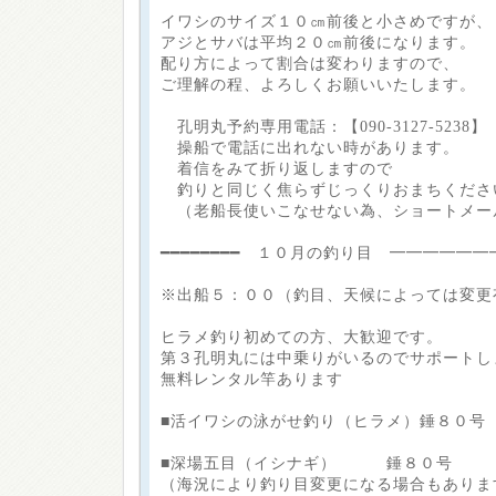
イワシのサイズ１０㎝前後と小さめですが、
アジとサバは平均２０㎝前後になります。
配り方によって割合は変わりますので、
ご理解の程、よろしくお願いいたします。
孔明丸予約専用電話：【090-3127-5238】
操船で電話に出れない時があります。
着信をみて折り返しますので
釣りと同じく焦らずじっくりおまちくださ
（老船長使いこなせない為、ショートメー
━━━━━━━━ １０月の釣り目 ━━━━━━
※出船５：００（釣目、天候によっては変更
ヒラメ釣り初めての方、大歓迎です。
第３孔明丸には中乗りがいるのでサポートし
無料レンタル竿あります
■活イワシの泳がせ釣り（ヒラメ）錘８０号
■深場五目（イシナギ） 錘８０号
（海況により釣り目変更になる場合もありま