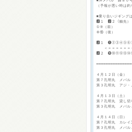
■沖メバル 錘８０
（予報が悪い時は釣
■乗り合いジギング
🅹１ 🅹２（舳先
①⑨（前）
⑧⑯（後）
🅹１ ❶②③④⑤⑥
＜＝＝＝＝＝＝
🅹２ ❾⑩⑪⑫⑬⑭
━━━━━━━━━━━━━━
４月１２日（金）
第７孔明丸 メバル
第３孔明丸 アジ・
４月１３日（土）
第７孔明丸 貸し切
第３孔明丸 メバル
４月１４日（日）
第７孔明丸 カレイ
第３孔明丸 メバル