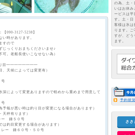
の為、土・
いはお休み
ービスは平
す。土・日
客様は氷は
ります。ご
90-3127-5238】
すが、どう
ない時があります。
ます。
ますので
じっくりおまちくださいませ♪
不可。老船長使いこなせない為）
の釣り目━━━━━━━━
目、天候によっては変更有）
０号
水深によって変更ありますので軽めから重めまで用意して
予約状
０号
為予報が悪い時は釣り目が変更になる場合があります）
・天秤有ります）
レー 錘５０号
ささ
では釣目変更する場合があります）
リレー 錘６０号・５０号