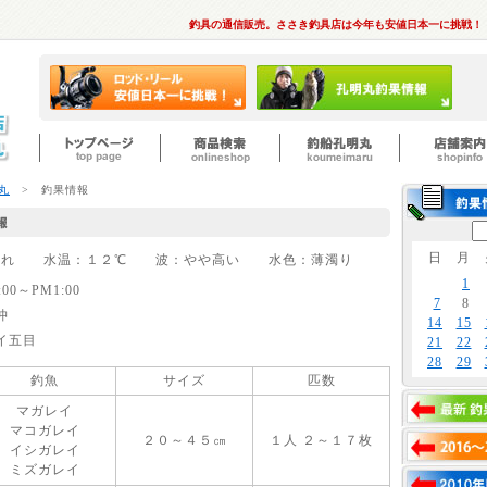
釣具の通信販売。ささき釣具店は今年も安値日本一に挑戦！
丸
> 釣果情報
日
月
天気：晴れ 水温：１２℃ 波：やや高い 水色：薄濁り
1
:00～PM1:00
7
8
沖
14
15
イ五目
21
22
28
29
釣魚
サイズ
匹数
マガレイ
マコガレイ
２０～４５㎝
１人 ２～１７枚
イシガレイ
ミズガレイ