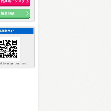
き釣具店インスタ
船最前線
sakitsurigu.com/mob/