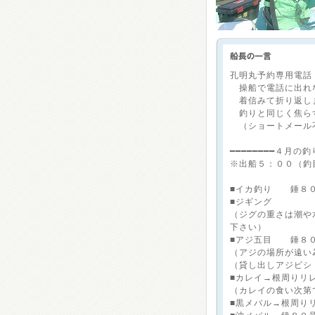
孔明丸予約専用電話：【0
操船で電話に出れ
着信みて折り返し
釣りと同じく焦らず
（ショートメール
━━━━━━━━４月
※出船５：００（釣
■イカ釣り 錘８
■ジギング
（ジグの重さは潮や
下さい）
■アジ五目 錘８
（アジの場所が遠い
（貸し出しアジビシ
■カレイ→根周りリ
（カレイの食い次第
■黒メバル→根周り