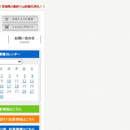
！宮城県の船釣りは釣船孔明丸！！
火
水
木
金
土
2
3
4
5
6
9
10
11
12
13
16
17
18
19
20
23
24
25
26
27
30