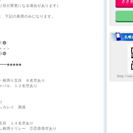
号
ささ
り目が変更になる場合があります）
は 下記の座席のみになります。
）
⑦❽
＝＝＞
⑮⓰
━━━━◆◆◆◆◆
http://sa
・根周り五目 ８名空あり
メバル １２名空あり
り
→カレイ 満員
五目 １４名空あり
→根周りリレー ①②⑧⑨空あり