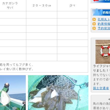
カナガシラ
２０～３０㎝
少々
サバ
孔明丸
釣果情
予約状
処を周ってもフグ多く、
ライフジャ
レイ食い渋く数伸びず。
りました！
持ちでない
ますので必
ます。
国土交通省
鳥の海の漁
通達があり