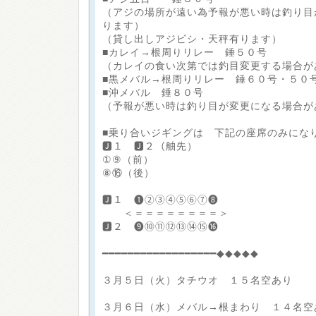
（アジの場所が遠い為予報が悪い時は釣り目
ります）
（貸し出しアジビシ・天秤有ります）
■カレイ→根周りリレー 錘５０号
（カレイの食い次第では釣目変更する場合が
■黒メバル→根周りリレー 錘６０号・５０
■沖メバル 錘８０号
（予報が悪い時は釣り目が変更になる場合が
■乗り合いジギングは 下記の座席のみにな
🅹１ 🅹２（舳先）
①⑨（前）
⑧⑯（後）
🅹１ ❶②③④⑤⑥⑦❽
＜＝＝＝＝＝＝＝＝＞
🅹２ ❾⑩⑪⑫⑬⑭⑮⓰
━━━━━━━━━━━━━━━━━━◆◆◆◆◆
３月５日（火）タチウオ １５名空あり
３月６日（水）メバル→根まわり １４名空