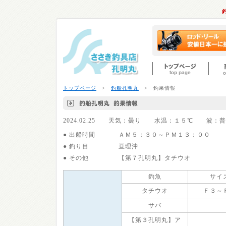
トップページ
>
釣船孔明丸
> 釣果情報
2024.02.25 天気：曇り 水温：１５℃ 波
● 出船時間
ＡＭ５：３０～ＰＭ１３：００
● 釣り目
亘理沖
● その他
【第７孔明丸】タチウオ
釣魚
サイ
タチウオ
Ｆ３～
サバ
【第３孔明丸】ア