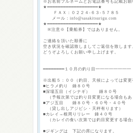
※お名前フルネームとお電話番号も記載お願
★━━━━━━━━━━━━━━━━━━━★
ＦＡＸ：０２２４-６３-５７８５
メール：info@sasakitsurigu.com
★━━━━━━━━━━━━━━━━━━━★
※注意※【乗船券】ではありません。
ご連絡を頂いた順番に
空き状況を確認致しましてご返信を致します
どうぞよろしくお願い申し上げます。
━━━━━━━━１０月の釣り目━━━━━━━━
※出船５：００（釣目、天候によっては変更
■ヒラメ釣り 錘８０号
■深場五目（イシナギ） 錘８０号
（予報次第では釣り目変更になる場合もあ
■アジ五目 錘８０号・６０号・４０号
（貸し出しアジビシ・天秤有ります）
■カレイ→根周りリレー 錘４０号
（カレイの食い次第では釣目変更する場合
■ジギングは 下記の席になります。