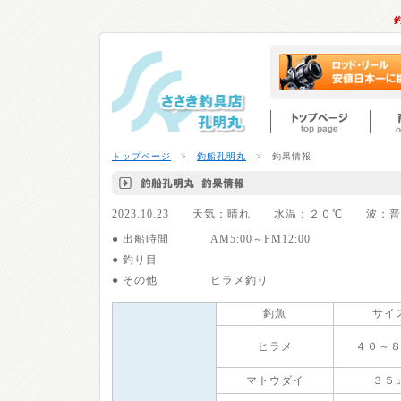
トップページ
>
釣船孔明丸
> 釣果情報
2023.10.23 天気：晴れ 水温：２０℃ 波
● 出船時間
AM5:00～PM12:00
● 釣り目
● その他
ヒラメ釣り
釣魚
サイ
ヒラメ
４０～
マトウダイ
３５