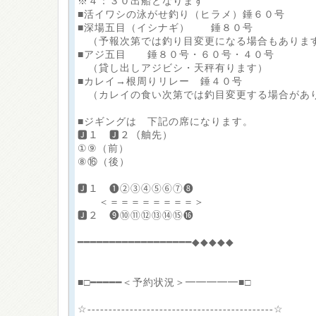
※４：３０出船となります
■活イワシの泳がせ釣り（ヒラメ）錘６０号
■深場五目（イシナギ） 錘８０号
（予報次第では釣り目変更になる場合もありま
■アジ五目 錘８０号・６０号・４０号
（貸し出しアジビシ・天秤有ります）
■カレイ→根周りリレー 錘４０号
（カレイの食い次第では釣目変更する場合があ
■ジギングは 下記の席になります。
🅹１ 🅹２（舳先）
①⑨（前）
⑧⑯（後）
🅹１ ❶②③④⑤⑥⑦❽
＜＝＝＝＝＝＝＝＝＞
🅹２ ❾⑩⑪⑫⑬⑭⑮⓰
━━━━━━━━━━━━━━━━━━◆◆◆◆◆
■□━━━━━＜予約状況＞━━━━━■□
☆--------------------------------------------☆