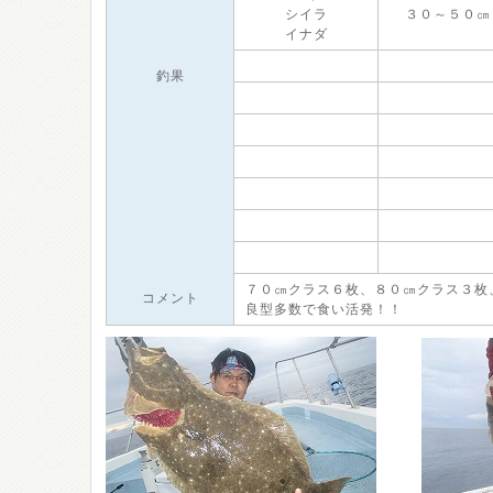
シイラ
３０～５０㎝
イナダ
釣果
７０㎝クラス６枚、８０㎝クラス３枚
コメント
良型多数で食い活発！！