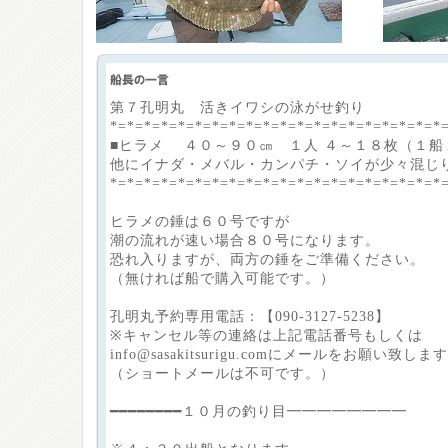
第７孔明丸 活きイワシの泳がせ釣り
*=*=*=*=*=*=*=*=*=*=*=*=*=*=*=
■ヒラメ ４０～９０㎝ １人 ４～１８枚（１船
他にイナダ・メバル・カンパチ・ソイが少々混じ
*=*=*=*=*=*=*=*=*=*=*=*=*=*=*=*=*=*=*=*
ヒラメの錘は６０号ですが
潮の流れが速い場合８０号になります。
恐れ入りますが、両方の錘をご準備ください。
（無ければ船で購入可能です。）
孔明丸予約専用電話：【090-3127-5238】
※キャンセル等の連絡は上記電話番号もしくは
info@sasakitsurigu.comにメールをお願い致しま
（ショートメールは不可です。）
━━━━━━━━１０月の釣り目━━━━━━━━