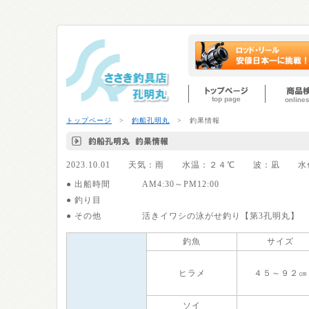
トップページ
>
釣船孔明丸
> 釣果情報
2023.10.01 天気：雨 水温：２４℃ 波：凪 水
● 出船時間
AM4:30～PM12:00
● 釣り目
● その他
活きイワシの泳がせ釣り【第3孔明丸】
釣魚
サイズ
ヒラメ
４５～９２㎝
ソイ