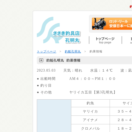
トップページ
>
釣船孔明丸
> 釣果情報
2023.05.03 天気：晴れ 水温：１４℃ 波
● 出船時間
AM４：００～PM１：００
● 釣り目
● その他
ヤリイカ五目【第3孔明丸】
釣魚
サイ
ヤリイカ
３５～
アイナメ
２８～
クロメバル
１８～