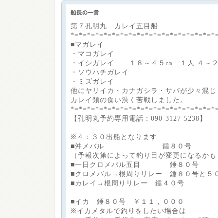
第７孔明丸 カレイ五目船
*=*=*=*=*=*=*=*=*=*=*=*=*=*=*=*=*=*
■マガレイ
・マコガレイ
・イシガレイ １８～４５㎝ １人 ４～
・ソウハチガレイ
・ミズガレイ
他にヤリイカ・カナガシラ・サバが少々混じ
カレイ類の食い渋く苦戦しました。
*=*=*=*=*=*=*=*=*=*=*=*=*=*=*=*=*=*
【孔明丸予約専用電話：090-3127-5238】
※４：３０出船となります
■沖メバル 錘８０号
（予報次第によって釣り目が変更になるかも
■一日クロメバル五目 錘８０号
■クロメバル→根周りリレー 錘８０号と５
■カレイ→根周りリレー 錘４０号
■イカ 錘８０号 ￥１１，０００
※イカメタルで釣りをしたい場合は