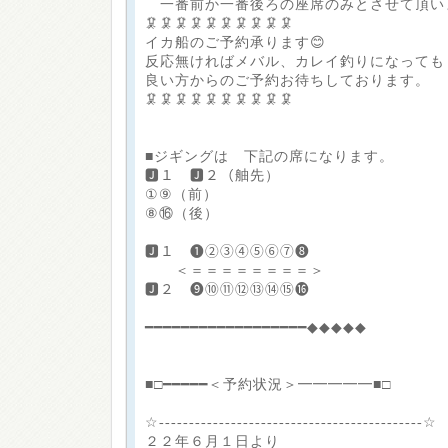
一番前か一番後ろの座席のみとさせて頂い
🦑🦑🦑🦑🦑🦑🦑🦑🦑🦑
イカ船のご予約承ります😊
反応無ければメバル、カレイ釣りになっても
良い方からのご予約お待ちしております。
🦑🦑🦑🦑🦑🦑🦑🦑🦑🦑
■ジギングは 下記の席になります。
🅹１ 🅹２（舳先）
①⑨（前）
⑧⑯（後）
🅹１ ❶②③④⑤⑥⑦❽
＜＝＝＝＝＝＝＝＝＞
🅹２ ❾⑩⑪⑫⑬⑭⑮⓰
━━━━━━━━━━━━━━━━━━◆◆◆◆◆
■□━━━━━＜予約状況＞━━━━━■□
☆--------------------------------------------☆
２２年６月１日より