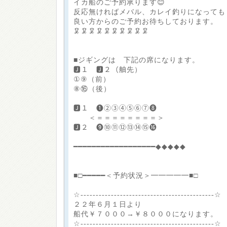
イカ船のご予約承ります😊
反応無ければメバル、カレイ釣りになっても
良い方からのご予約お待ちしております。
🦑🦑🦑🦑🦑🦑🦑🦑🦑🦑
■ジギングは 下記の席になります。
🅹１ 🅹２（舳先）
①⑨（前）
⑧⑯（後）
🅹１ ❶②③④⑤⑥⑦❽
＜＝＝＝＝＝＝＝＝＞
🅹２ ❾⑩⑪⑫⑬⑭⑮⓰
━━━━━━━━━━━━━━━━━━◆◆◆◆◆
■□━━━━━＜予約状況＞━━━━━■□
☆--------------------------------------------☆
２２年６月１日より
船代￥７０００→￥８０００になります。
☆--------------------------------------------☆