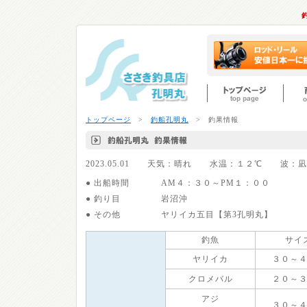
トップページ
>
釣船孔明丸
> 釣果情報
2023.05.01 天気：晴れ 水温：１２℃ 波
● 出船時間
AM４：３０～PM１：００
● 釣り目
岩沼沖
● その他
ヤリイカ五目【第3孔明丸】
釣魚
サイ
ヤリイカ
３０～
クロメバル
２０～
アジ
３０～