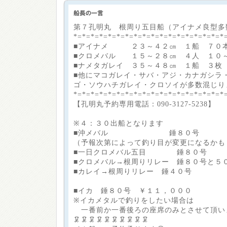
第７孔明丸 根周り五目船（アイナメ良型多
*=*=*=*=*=*=*=*=*=*=*=*=*=*=*=*=*=*
■アイナメ ２３～４２㎝ １船 ７０
■クロメバル １５～２８㎝ ４人 １０
■ナメタガレイ ３５～４８㎝ １船 ３枚
■他にマコガレイ・サバ・アジ・カナガシラ
ゴ・ソウハチガレイ・クロソイが多数混じり
*=*=*=*=*=*=*=*=*=*=*=*=*=*=*=*=*=*
【孔明丸予約専用電話：090-3127-5238】
※４：３０出船となります
■沖メバル 錘８０号
（予報次第によって釣り目が変更になるかも
■一日クロメバル五目 錘８０号
■クロメバル→根周りリレー 錘８０号と５
■カレイ→根周りリレー 錘４０号
■イカ 錘８０号 ￥１１，０００
※イカメタルで釣りをしたい場合は
一番前か一番後ろの座席のみとさせて頂い
🦑🦑🦑🦑🦑🦑🦑🦑🦑🦑