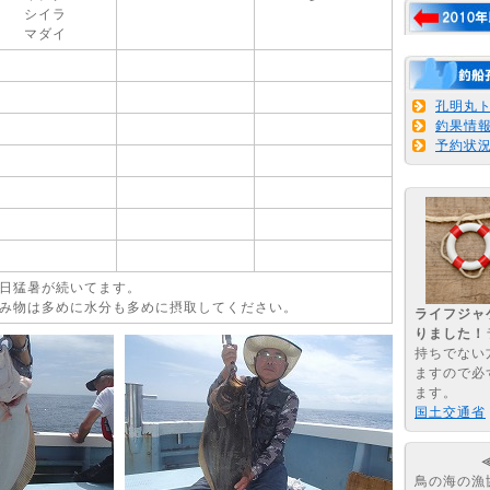
シイラ
マダイ
孔明丸
釣果情
予約状
日猛暑が続いてます。
み物は多めに水分も多めに摂取してください。
ライフジャ
りました！
持ちでない
ますので必
ます。
国土交通省
鳥の海の漁