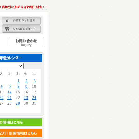
！宮城県の船釣りは釣船孔明丸！！
火
水
木
金
土
1
2
3
6
7
8
9
10
13
14
15
16
17
20
21
22
23
24
27
28
29
30
31