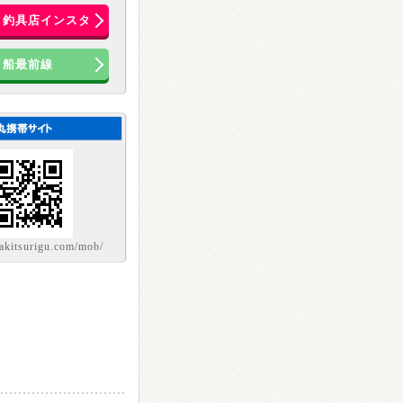
き釣具店インスタ
船最前線
sakitsurigu.com/mob/