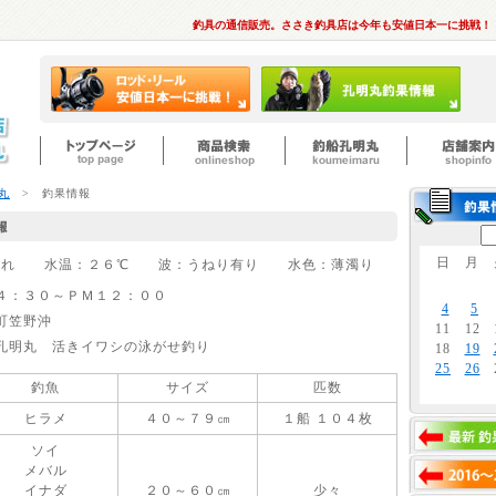
釣具の通信販売。ささき釣具店は今年も安値日本一に挑戦！
丸
> 釣果情報
日
月
天気：晴れ 水温：２６℃ 波：うねり有り 水色：薄濁り
４：３０～ＰＭ１２：００
4
5
町笠野沖
11
12
孔明丸 活きイワシの泳がせ釣り
18
19
25
26
釣魚
サイズ
匹数
ヒラメ
４０～７９㎝
１船 １０４枚
ソイ
メバル
イナダ
２０～６０㎝
少々