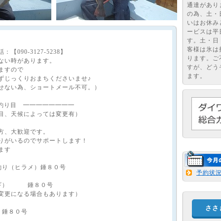
通達があり
の為、土・
いはお休み
ービスは平
す。土・日
客様は氷は
090-3127-5238】
ります。ご
ない時があります。
すが、どう
ますので
ます。
じっくりおまちくださいませ♪
せない為、ショートメール不可。）
月の釣り目 ━━━━━━━━
目、天候によっては変更有）
方、大歓迎です。
りがいるのでサポートします！
ます
釣り（ヒラメ）錘８０号
予約状
ナギ） 錘８０号
変更になる場合もあります）
ささ
 錘８０号