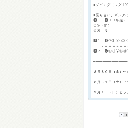
■ジギング（ジグ 100
■乗り合いジギング
🅹１ 🅹２（舳先
①⑨（前）
⑧⑯（後）
🅹１ ❶②③④⑤⑥
＜＝＝＝＝＝＝
🅹２ ❾⑩⑪⑫⑬⑭
━━━━━━━━━━━━━━
８月３０日（金）中
８月３１日（土）ヒ
９月１日（日）ヒラ