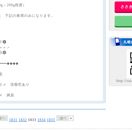
g～200g程度）
ささ
は 下記の座席のみになります。
）
⑦❽
＝＝＞
⑮⓰
━━━━◆◆◆◆
止
http://sa
ラメ ③⑩空あり
メ 満員
1831
1832
1833
1834
1835