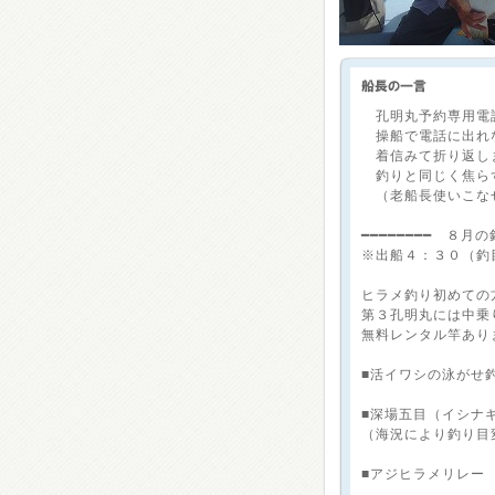
孔明丸予約専用電話：【
操船で電話に出れ
着信みて折り返し
釣りと同じく焦らず
（老船長使いこな
━━━━━━━━ ８
※出船４：３０（釣
ヒラメ釣り初めての
第３孔明丸には中乗
無料レンタル竿あり
■活イワシの泳がせ
■深場五目（イシ
（海況により釣り目
■アジヒラメリレー